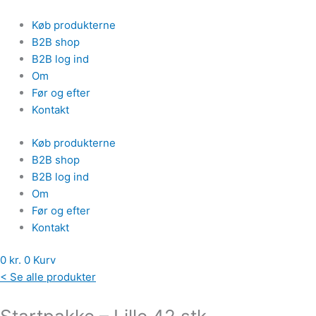
Gå
Startpakke
til
-
Køb produkterne
indholdet
Lille
B2B shop
42
B2B log ind
stk.
Om
antal
Før og efter
Kontakt
Køb produkterne
B2B shop
B2B log ind
Om
Før og efter
Kontakt
0
kr.
0
Kurv
< Se alle produkter