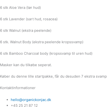
6 stk Aloe Vera (tør hud)
6 stk Lavender (sart hud, rosacea)
6 stk Walnut (ekstra peelende)
6 stk. Walnut Body (ekstra peelende kropssvamp)
6 stk Bamboo Charcoal body (kropssvamp til uren hud)
Masker kan du tilkøbe seperat.
Køber du denne lille startpakke, får du desuden 7 ekstra svamp
Kontaktinformationer
hello@organickonjac.dk
+45 25 21 87 12