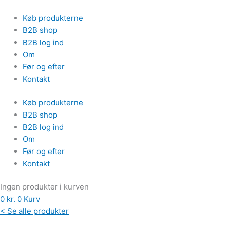
Gå
Postkort
til
Organic
Køb produkterne
indholdet
Konjac
B2B shop
Eye
B2B log ind
Mask
Om
-
Før og efter
20
Kontakt
stk.
Køb produkterne
antal
B2B shop
B2B log ind
Om
Før og efter
Kontakt
Ingen produkter i kurven
0
kr.
0
Kurv
< Se alle produkter