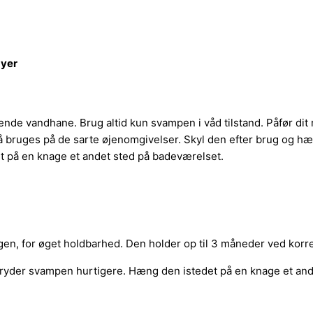
byer
nde vandhane. Brug altid kun svampen i våd tilstand. Påfør dit
å bruges på de sarte øjenomgivelser. Skyl den efter brug og hæn
 på en knage et andet sted på badeværelset.
n, for øget holdbarhed. Den holder op til 3 måneder ved korre
dbryder svampen hurtigere. Hæng den istedet på en knage et an