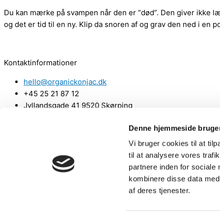
Du kan mærke på svampen når den er “død”. Den giver ikke læng
og det er tid til en ny. Klip da snoren af og grav den ned i en p
Kontaktinformationer
hello@organickonjac.dk
+45 25 21 87 12
Jyllandsgade 41 9520 Skørping
CVR no. 30285166
Denne hjemmeside bruger
Handelsbetingelser
Vi bruger cookies til at til
Privatlivspolitik
til at analysere vores tra
B2B forhandler
partnere inden for sociale
kombinere disse data med a
Ønsker du at forhandle Organic Konjac, så send os en email, så
af deres tjenester.
Kontakt os her