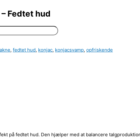
– Fedtet hud
akne
,
fedtet hud
,
konjac
,
konjacsvamp
,
opfriskende
t på fedtet hud. Den hjælper med at balancere talgproduktione