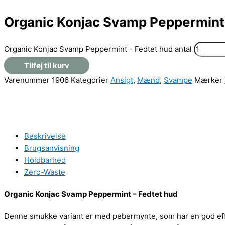
Organic Konjac Svamp Peppermint 
Organic Konjac Svamp Peppermint - Fedtet hud antal
Tilføj til kurv
Varenummer
1906
Kategorier
Ansigt
,
Mænd
,
Svampe
Mærker
Beskrivelse
Brugsanvisning
Holdbarhed
Zero-Waste
Organic Konjac Svamp Peppermint – Fedtet hud
Denne smukke variant er med pebermynte, som har en god effek