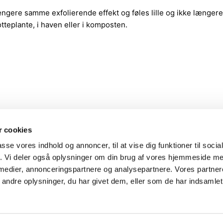
ere samme exfolierende effekt og føles lille og ikke længere s
otteplante, i haven eller i komposten.
 cookies
passe vores indhold og annoncer, til at vise dig funktioner til soci
fik. Vi deler også oplysninger om din brug af vores hjemmeside m
 medier, annonceringspartnere og analysepartnere. Vores partne
ndre oplysninger, du har givet dem, eller som de har indsamlet 
 vi kan oprette dig som forhandler.