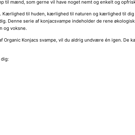
mp til mænd, som gerne vil have noget nemt og enkelt og opfri
 Kærlighed til huden, kærlighed til naturen og kærlighed til di
 dig. Denne serie af konjacsvampe indeholder de rene økologiske
rn og voksne.
g af Organic Konjacs svampe, vil du aldrig undvære én igen. De
dig: