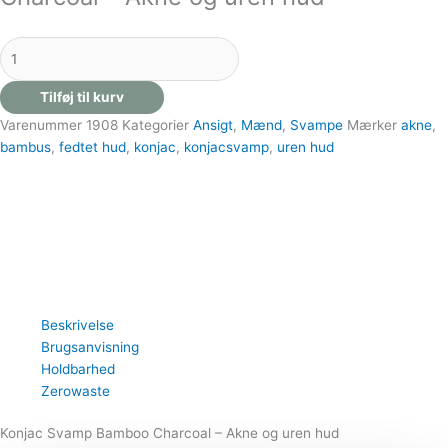
Tilføj til kurv
Varenummer
1908
Kategorier
Ansigt
,
Mænd
,
Svampe
Mærker
akne
,
bambus
,
fedtet hud
,
konjac
,
konjacsvamp
,
uren hud
Beskrivelse
Brugsanvisning
Holdbarhed
Zerowaste
Konjac Svamp Bamboo Charcoal – Akne og uren hud