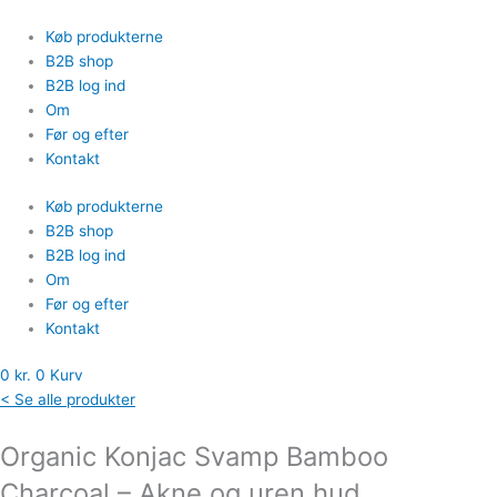
Gå
Organic
til
Konjac
Køb produkterne
indholdet
Svamp
B2B shop
Bamboo
B2B log ind
Charcoal
Om
-
Før og efter
Akne
Kontakt
og
Køb produkterne
uren
B2B shop
hud
B2B log ind
antal
Om
Før og efter
Kontakt
0
kr.
0
Kurv
< Se alle produkter
Organic Konjac Svamp Bamboo
Charcoal – Akne og uren hud