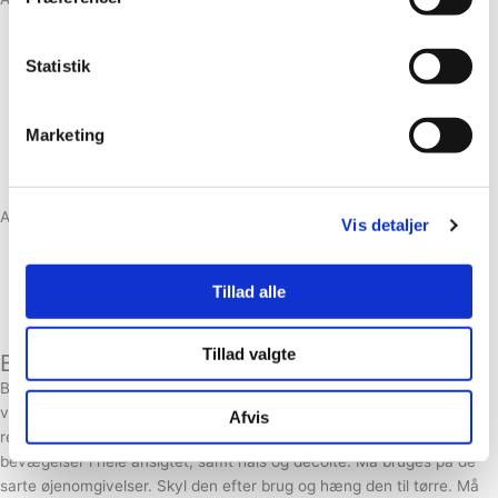
dybderensende effekt
Statistik
fjerner urenheder
mild exfolierende effekt
øget blodcirkulation
Marketing
glattere hud
flottere glød
Alle konjacsvampene:
Vis detaljer
Er biologisk nedbrydelige
Indeholder ingen
konserveringsmidler
Er uden farve og andre kunstige tilsætningsstoffer
Tillad alle
Er 100% naturlige og økologiske
Passer til selv de mest sarte hudtyper, inkl. nyfødte babyer
Tillad valgte
Brugsanvisning
Blødgør svampen ved at holde den i vand eller under den rindende
vandhane. Brug altid kun svampen i våd tilstand. Påfør dit
Afvis
renseprodukt på ansigtet eller svampen og brug den i cirkulære
bevægelser i hele ansigtet, samt hals og decolte. Må bruges på de
sarte øjenomgivelser. Skyl den efter brug og hæng den til tørre. Må