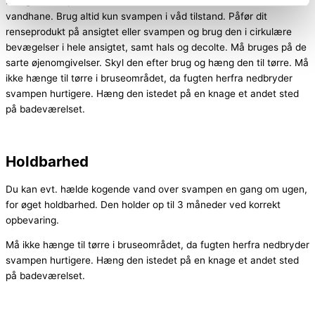
Blødgør svampen ved at holde den i vand eller under den rindende
vandhane. Brug altid kun svampen i våd tilstand. Påfør dit
renseprodukt på ansigtet eller svampen og brug den i cirkulære
bevægelser i hele ansigtet, samt hals og decolte. Må bruges på de
sarte øjenomgivelser. Skyl den efter brug og hæng den til tørre. Må
ikke hænge til tørre i bruseområdet, da fugten herfra nedbryder
svampen hurtigere. Hæng den istedet på en knage et andet sted
på badeværelset.
Holdbarhed
Du kan evt. hælde kogende vand over svampen en gang om ugen,
for øget holdbarhed. Den holder op til 3 måneder ved korrekt
opbevaring.
Må ikke hænge til tørre i bruseområdet, da fugten herfra nedbryder
svampen hurtigere. Hæng den istedet på en knage et andet sted
på badeværelset.