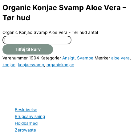
Organic Konjac Svamp Aloe Vera –
Tør hud
Organic Konjac Svamp Aloe Vera - Tør hud antal
Tilføj til kurv
Varenummer
1904
Kategorier
Ansigt
,
Svampe
Mærker
aloe vera
,
konjac
,
konjacsvamp
,
organickonjac
Beskrivelse
Brugsanvisning
Holdbarhed
Zerowaste