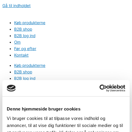
Gå til indholdet
Køb produkterne
B2B shop
B2B log ind
Om
Før og efter
Kontakt
Køb produkterne
B2B shop
B2B log ind
Om
Før og efter
Kontakt
0
kr.
0
Kurv
Denne hjemmeside bruger cookies
Vi bruger cookies til at tilpasse vores indhold og
Fri fragt på ordrer over 1499,-
annoncer, til at vise dig funktioner til sociale medier og til
B2B katalog