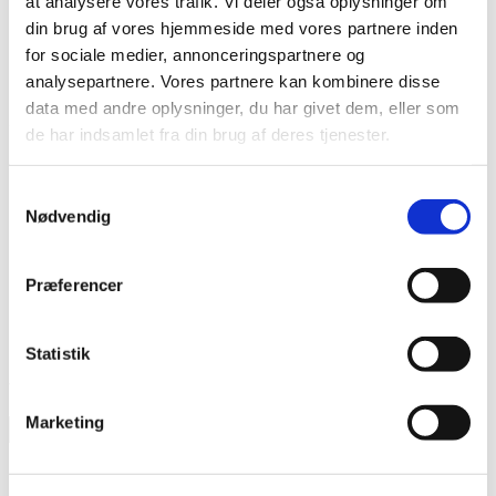
at analysere vores trafik. Vi deler også oplysninger om
din brug af vores hjemmeside med vores partnere inden
Her finder du B2B sektionen, hvor du som forhandler kan købe
for sociale medier, annonceringspartnere og
mine produkter. Bestilling af produkter kræver oprettelse af en
analysepartnere. Vores partnere kan kombinere disse
konto. En konto oprettes manuelt af mig ved at skrive til mig
her
.
data med andre oplysninger, du har givet dem, eller som
Varekategorier
de har indsamlet fra din brug af deres tjenester.
Gua sha og CUPme
Samtykkevalg
HairLove
Nødvendig
Marketingmateriale
Masker
Mænd
Præferencer
Organic Konjac
Silky Sleep Mask
Svampe
Statistik
Viser 1 resultat
Marketing