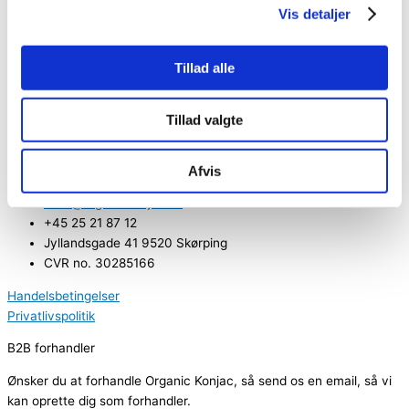
Ansigt
Vis detaljer
Organic Konjac Mask – Rose
Tillad alle
Log ind for at se pris
Dette vare har flere varianter.
Mulighederne kan vælges på varesiden
Tillad valgte
Kontaktinformationer
Afvis
hello@organickonjac.dk
+45 25 21 87 12
Jyllandsgade 41 9520 Skørping
CVR no. 30285166
Handelsbetingelser
Privatlivspolitik
B2B forhandler
Ønsker du at forhandle Organic Konjac, så send os en email, så vi
kan oprette dig som forhandler.