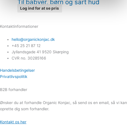
Til babyer, børn og sart hud
Log ind for at se pris
Kontaktinformationer
hello@organickonjac.dk
+45 25 21 87 12
Jyllandsgade 41 9520 Skørping
CVR no. 30285166
Handelsbetingelser
Privatlivspolitik
B2B forhandler
Ønsker du at forhandle Organic Konjac, så send os en email, så vi kan
oprette dig som forhandler.
Kontakt os her