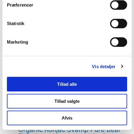
Ansigt
Præferencer
Organic Konjac Svamp Lavender –
Sart, rød og stresset hud
Statistik
Log ind for at se pris
Marketing
Ansigt
Organic Konjac Svamp Green Tea –
Alle hudtyper samt antiage
Log ind for at se pris
Vis detaljer
Børn
Tillad alle
Organic Konjac Svamp Pure Flower
– Til babyer, børn og sart hud
Tillad valgte
Log ind for at se pris
Afvis
Børn
Organic Konjac Svamp Pure Bear –