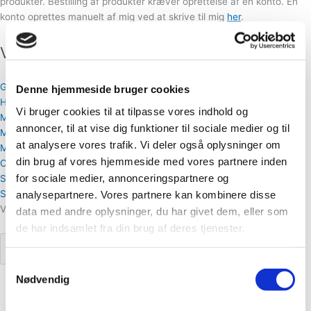
produkter. Bestilling af produkter kræver oprettelse af en konto. En
konto oprettes manuelt af mig ved at skrive til mig
her
.
Varekategorier
Gua sha og CUPme
Denne hjemmeside bruger cookies
HairLove
Vi bruger cookies til at tilpasse vores indhold og
Marketingmateriale
annoncer, til at vise dig funktioner til sociale medier og til
Masker
at analysere vores trafik. Vi deler også oplysninger om
Mænd
din brug af vores hjemmeside med vores partnere inden
Organic Konjac
for sociale medier, annonceringspartnere og
Silky Sleep Mask
Svampe
analysepartnere. Vores partnere kan kombinere disse
Viser 4 resultater
data med andre oplysninger, du har givet dem, eller som
de har indsamlet fra din brug af deres tjenester.
Samtykkevalg
Nødvendig