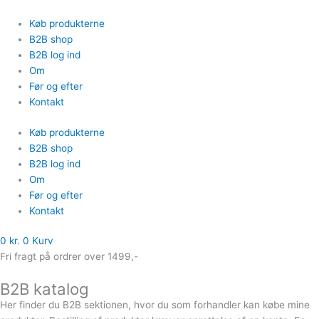
Gå
Sorteret
til
efter
Køb produkterne
indholdet
popularitet
B2B shop
B2B log ind
Om
Før og efter
Kontakt
Køb produkterne
B2B shop
B2B log ind
Om
Før og efter
Kontakt
0
kr.
0
Kurv
Fri fragt på ordrer over 1499,-
B2B katalog
Her finder du B2B sektionen, hvor du som forhandler kan købe mine