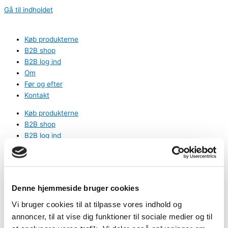
Gå til indholdet
Køb produkterne
B2B shop
B2B log ind
Om
Før og efter
Kontakt
Køb produkterne
B2B shop
B2B log ind
Om
Før og efter
Kontakt
0
kr.
0
Kurv
Denne hjemmeside bruger cookies
Vi bruger cookies til at tilpasse vores indhold og
Fri fragt på ordrer over 1499,-
annoncer, til at vise dig funktioner til sociale medier og til
B2B katalog