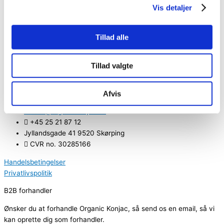
Ansigt
Vis detaljer
Organic Konjac Svamp Lemon – Mod
pigmentforandringer
Tillad alle
Log ind for at se pris
Tillad valgte
Kontaktinformationer
Afvis
hello@organickonjac.dk
+45 25 21 87 12
Jyllandsgade 41 9520 Skørping
CVR no. 30285166
Handelsbetingelser
Privatlivspolitik
B2B forhandler
Ønsker du at forhandle Organic Konjac, så send os en email, så vi
kan oprette dig som forhandler.