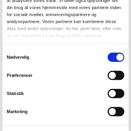
at analysere vores trafik. Vi deler også oplysninger om
din brug af vores hjemmeside med vores partnere inden
Her finder du B2B sektionen, hvor du som forhandler kan købe
for sociale medier, annonceringspartnere og
mine produkter. Bestilling af produkter kræver oprettelse af en
analysepartnere. Vores partnere kan kombinere disse
konto. En konto oprettes manuelt af mig ved at skrive til mig
her
.
data med andre oplysninger, du har givet dem, eller som
Varekategorier
de har indsamlet fra din brug af deres tjenester.
Gua sha og CUPme
Samtykkevalg
HairLove
Nødvendig
Marketingmateriale
Masker
Mænd
Præferencer
Organic Konjac
Silky Sleep Mask
Svampe
Statistik
Viser 1 resultat
Marketing