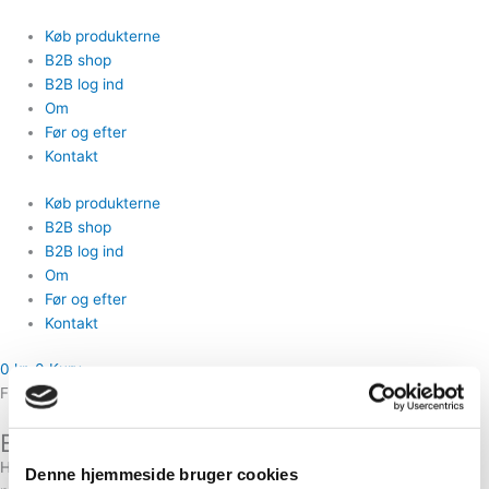
Gå
Sorteret
til
efter
Køb produkterne
indholdet
popularitet
B2B shop
B2B log ind
Om
Før og efter
Kontakt
Køb produkterne
B2B shop
B2B log ind
Om
Før og efter
Kontakt
0
kr.
0
Kurv
Fri fragt på ordrer over 1499,-
B2B katalog
Her finder du B2B sektionen, hvor du som forhandler kan købe mine
Denne hjemmeside bruger cookies