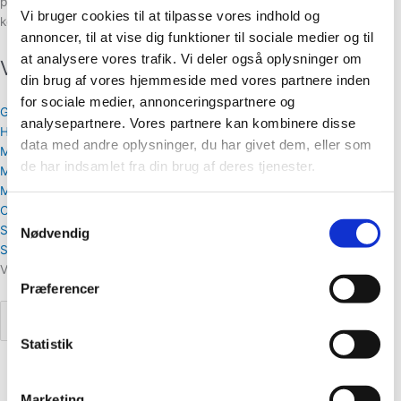
produkter. Bestilling af produkter kræver oprettelse af en konto. En
Vi bruger cookies til at tilpasse vores indhold og
konto oprettes manuelt af mig ved at skrive til mig
her
.
annoncer, til at vise dig funktioner til sociale medier og til
at analysere vores trafik. Vi deler også oplysninger om
Varekategorier
din brug af vores hjemmeside med vores partnere inden
for sociale medier, annonceringspartnere og
Gua sha og CUPme
analysepartnere. Vores partnere kan kombinere disse
HairLove
data med andre oplysninger, du har givet dem, eller som
Marketingmateriale
de har indsamlet fra din brug af deres tjenester.
Masker
Mænd
Organic Konjac
Samtykkevalg
Silky Sleep Mask
Nødvendig
Svampe
Viser 2 resultater
Præferencer
Statistik
Marketing