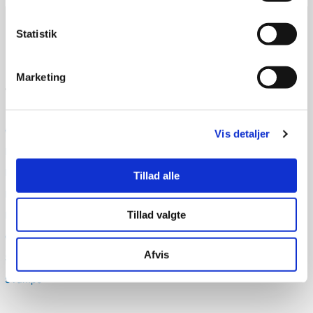
Statistik
Marketing
Varekategorier
Gua sha og CUPme
Vis detaljer
HairLove
Marketingmateriale
Tillad alle
Masker
Tillad valgte
Mænd
Organic Konjac
Afvis
Silky Sleep Mask
Svampe