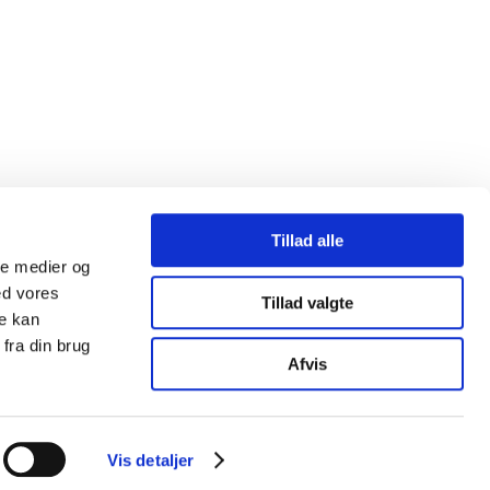
Tillad alle
ale medier og
ed vores
Tillad valgte
re kan
fra din brug
Afvis
Vis detaljer