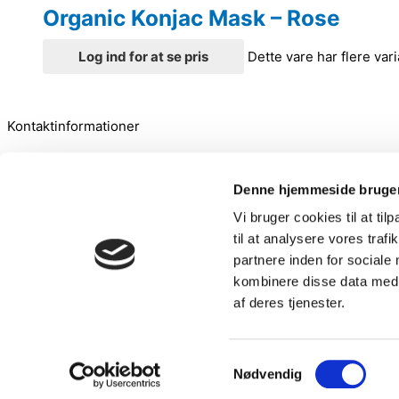
Organic Konjac Mask – Rose
Log ind for at se pris
Dette vare har flere va
Kontaktinformationer
hello@organickonjac.dk
+45 25 21 87 12
Denne hjemmeside bruger
Jyllandsgade 41 9520 Skørping
Vi bruger cookies til at til
CVR no. 30285166
til at analysere vores tra
Handelsbetingelser
partnere inden for sociale
Privatlivspolitik
kombinere disse data med a
af deres tjenester.
B2B forhandler
Ønsker du at forhandle Organic Konjac, så send os en email, så
Samtykkevalg
Nødvendig
Kontakt os her